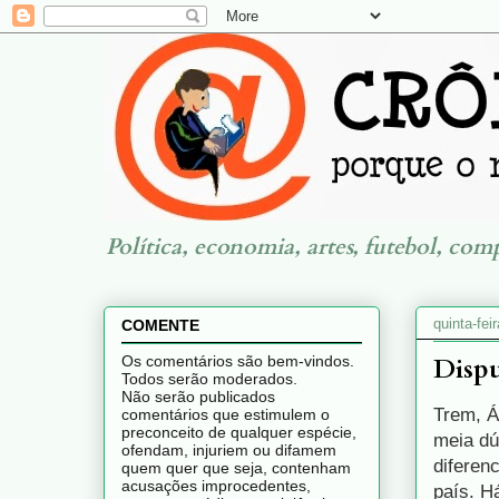
Política, economia, artes, futebol, com
quinta-fei
COMENTE
Dispu
Os comentários são bem-vindos.
Todos serão moderados.
Não serão publicados
Trem, Á
comentários que estimulem o
preconceito de qualquer espécie,
meia dú
ofendam, injuriem ou difamem
diferen
quem quer que seja, contenham
acusações improcedentes,
país. H