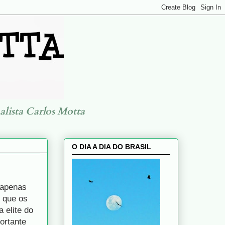
alista Carlos Motta
O DIA A DIA DO BRASIL
 apenas
O que os
 elite do
ortante