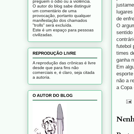
preguem o ódio ou a violência.
justame
O autor do blog sabe distinguir
um comentário de uma
lugares
provocação, portanto qualquer
de enfre
manifestação dos chamados
O argum
"trolls" será excluída.
Este é um espaço para pessoas
sentido
civilizadas.
contrár
futebol
times d
REPRODUÇÃO LIVRE
ganha n
A reprodução das crônicas é livre
Em algu
desde que para fins não
comerciais e, é claro, seja citada
esporte
a autoria.
não a r
a Copa 
O AUTOR DO BLOG
Nenh