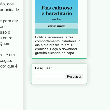
são, dos
ortunidade
 para dar
 ao
isso o
Política, economia, artes,
a entre
comportamento, cidadania, o
. Quem
dia a dia brasileiro em 132
crônicas. Faça o download
gratuito clicando na capa.
bol é um
xceção,
edor que é
Pesquisar